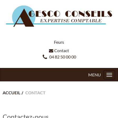
Feurs
Contact
04 82 50 00 00
Togg
navi
ACCUEIL
CONTACT
Contactez-nous